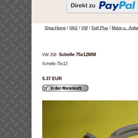
Shop-Home
/
VAG
/
VW
/
Golf Plus
/
Motor u. -Anba
Schelle 75x12MM
VW 258
Schelle 75x12
5.37 EUR