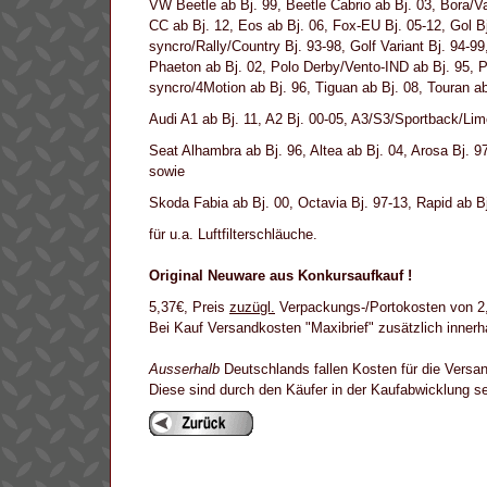
VW Beetle ab Bj. 99, Beetle Cabrio ab Bj. 03, Bora/
CC ab Bj. 12, Eos ab Bj. 06, Fox-EU Bj. 05-12, Gol Bj.
syncro/Rally/Country Bj. 93-98, Golf Variant Bj. 94-9
Phaeton ab Bj. 02, Polo Derby/Vento-IND ab Bj. 95, P
syncro/4Motion ab Bj. 96, Tiguan ab Bj. 08, Touran ab
Audi A1 ab Bj. 11, A2 Bj. 00-05, A3/S3/Sportback/Lim
Seat Alhambra ab Bj. 96, Altea ab Bj. 04, Arosa Bj. 9
sowie
Skoda Fabia ab Bj. 00, Octavia Bj. 97-13, Rapid ab B
für u.a. Luftfilterschläuche.
Original Neuware aus Konkursaufkauf !
5,37€, Preis
zuzügl.
Verpackungs-/Portokosten von 2,6
Bei Kauf Versandkosten "Maxibrief" zusätzlich inner
Ausserhalb
Deutschlands fallen Kosten für die Versan
Diese sind durch den Käufer in der Kaufabwicklung 