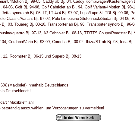
Variant/4Motion Bj. 99-05, Caddy ab Bj. 04, Caddy Kombiwagen/Kastenwagen B
 04-06, Golf Bj. 94-98, Golf Cabriolet ab Bj. 94, Golf Variant/4Motion Bj. 98-1
9, Jetta syncro ab Bj. 06, LT, LT 4x4 Bj. 97-07, Lupo/Lupo 3L TDI Bj. 99-06, 
olo Classic/Variant Bj. 97-02, Polo Limousine Stufenheck/Sedan Bj. 04-06, Pa
 Bj. 03, Touareg Bj. 03-10, Transporter ab Bj. 96, Transporter syncro Bj. 96-
ousine/quattro Bj. 97-13, A3 Cabriolet Bj. 08-13, TT/TTS Coupe/Roadster Bj.
7-04, Cordoba/Vario Bj. 93-09, Cordoba Bj. 00-02, Ibiza/ST ab Bj. 93, Inca Bj.
j. 12, Roomster Bj. 06-15 und Superb Bj. 08-13
0€ (Maxibrief) innerhalb Deutschlands!
halb Deutschlands!
dart "Maxibrief" an!
selbstständig auszuwählen, um Verzögerungen zu vermeiden!