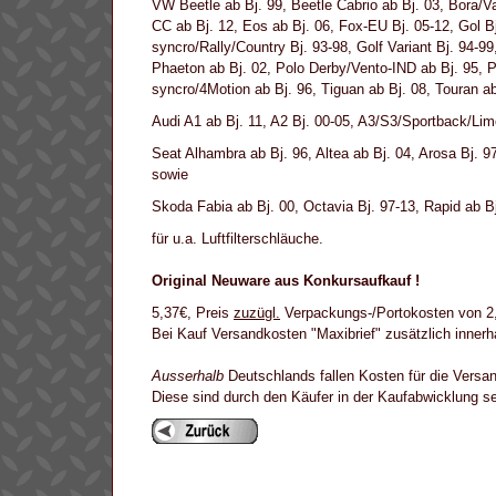
VW Beetle ab Bj. 99, Beetle Cabrio ab Bj. 03, Bora/
CC ab Bj. 12, Eos ab Bj. 06, Fox-EU Bj. 05-12, Gol Bj.
syncro/Rally/Country Bj. 93-98, Golf Variant Bj. 94-9
Phaeton ab Bj. 02, Polo Derby/Vento-IND ab Bj. 95, P
syncro/4Motion ab Bj. 96, Tiguan ab Bj. 08, Touran ab
Audi A1 ab Bj. 11, A2 Bj. 00-05, A3/S3/Sportback/Lim
Seat Alhambra ab Bj. 96, Altea ab Bj. 04, Arosa Bj. 9
sowie
Skoda Fabia ab Bj. 00, Octavia Bj. 97-13, Rapid ab B
für u.a. Luftfilterschläuche.
Original Neuware aus Konkursaufkauf !
5,37€, Preis
zuzügl.
Verpackungs-/Portokosten von 2,6
Bei Kauf Versandkosten "Maxibrief" zusätzlich inner
Ausserhalb
Deutschlands fallen Kosten für die Versan
Diese sind durch den Käufer in der Kaufabwicklung 