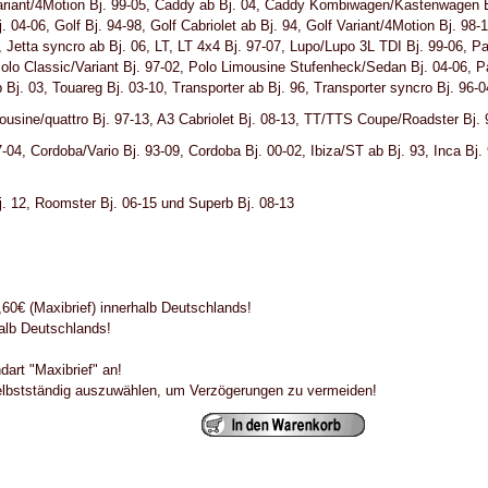
Variant/4Motion Bj. 99-05, Caddy ab Bj. 04, Caddy Kombiwagen/Kastenwagen B
 04-06, Golf Bj. 94-98, Golf Cabriolet ab Bj. 94, Golf Variant/4Motion Bj. 98-1
9, Jetta syncro ab Bj. 06, LT, LT 4x4 Bj. 97-07, Lupo/Lupo 3L TDI Bj. 99-06, 
olo Classic/Variant Bj. 97-02, Polo Limousine Stufenheck/Sedan Bj. 04-06, Pa
 Bj. 03, Touareg Bj. 03-10, Transporter ab Bj. 96, Transporter syncro Bj. 96-
ousine/quattro Bj. 97-13, A3 Cabriolet Bj. 08-13, TT/TTS Coupe/Roadster Bj.
7-04, Cordoba/Vario Bj. 93-09, Cordoba Bj. 00-02, Ibiza/ST ab Bj. 93, Inca Bj.
j. 12, Roomster Bj. 06-15 und Superb Bj. 08-13
0€ (Maxibrief) innerhalb Deutschlands!
halb Deutschlands!
dart "Maxibrief" an!
selbstständig auszuwählen, um Verzögerungen zu vermeiden!