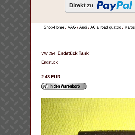
Shop-Home
/
VAG
/
Audi
/
A6 allroad quattro
/
Karos
Endstück Tank
VW 254
Endstück
2.43 EUR