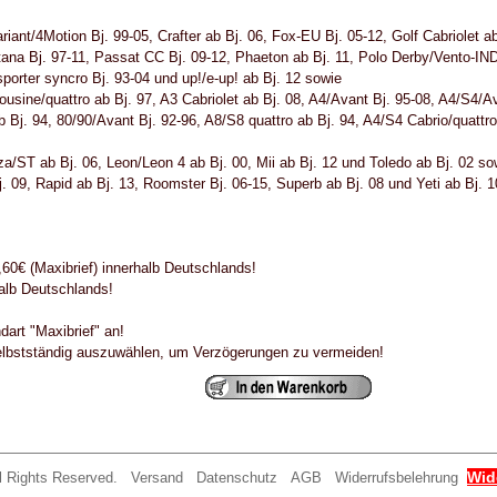
iant/4Motion Bj. 99-05, Crafter ab Bj. 06, Fox-EU Bj. 05-12, Golf Cabriolet ab
ana Bj. 97-11, Passat CC Bj. 09-12, Phaeton ab Bj. 11, Polo Derby/Vento-IND
sporter syncro Bj. 93-04 und up!/e-up! ab Bj. 12 sowie
usine/quattro ab Bj. 97, A3 Cabriolet ab Bj. 08, A4/Avant Bj. 95-08, A4/S4/Av
b Bj. 94, 80/90/Avant Bj. 92-96, A8/S8 quattro ab Bj. 94, A4/S4 Cabrio/quattro
za/ST ab Bj. 06, Leon/Leon 4 ab Bj. 00, Mii ab Bj. 12 und Toledo ab Bj. 02 so
j. 09, Rapid ab Bj. 13, Roomster Bj. 06-15, Superb ab Bj. 08 und Yeti ab Bj. 1
0€ (Maxibrief) innerhalb Deutschlands!
halb Deutschlands!
dart "Maxibrief" an!
selbstständig auszuwählen, um Verzögerungen zu vermeiden!
Wid
ll Rights Reserved.
Versand
Datenschutz
AGB
Widerrufsbelehrung