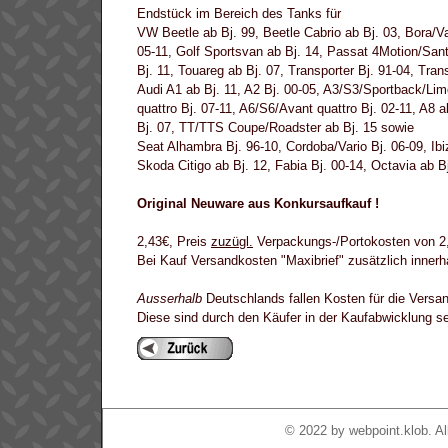
Endstück im Bereich des Tanks für
VW Beetle ab Bj. 99, Beetle Cabrio ab Bj. 03, Bora/Var
05-11, Golf Sportsvan ab Bj. 14, Passat 4Motion/Sant
Bj. 11, Touareg ab Bj. 07, Transporter Bj. 91-04, Tran
Audi A1 ab Bj. 11, A2 Bj. 00-05, A3/S3/Sportback/Limo
quattro Bj. 07-11, A6/S6/Avant quattro Bj. 02-11, A8 a
Bj. 07, TT/TTS Coupe/Roadster ab Bj. 15 sowie
Seat Alhambra Bj. 96-10, Cordoba/Vario Bj. 06-09, Ibi
Skoda Citigo ab Bj. 12, Fabia Bj. 00-14, Octavia ab B
Original Neuware aus Konkursaufkauf !
2,43€, Preis
zuzügl.
Verpackungs-/Portokosten von 2,6
Bei Kauf Versandkosten "Maxibrief" zusätzlich inner
Ausserhalb
Deutschlands fallen Kosten für die Versan
Diese sind durch den Käufer in der Kaufabwicklung 
© 2022 by
webpoint.klob
. A