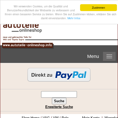
Wir verwenden Cookies, um die Qualität und
Zustimmen
Benutzerfreundlichkeit der Webseite zu verbessern und
Ihnen einen besseren Service zu bieten. Wenn Sie auf Zustimmen klicken, erklären Sie sich
damit einverstanden.
Mehr Infos
Menu
Erweiterte Suche
Shop-Home
/
VAG
/
VW
/
Polo
Mein Konto
|
Warenko