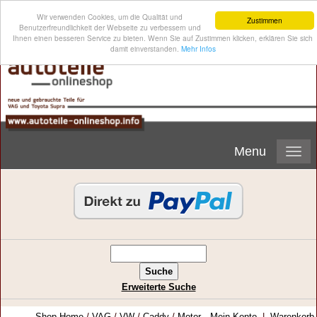
Wir verwenden Cookies, um die Qualität und
Zustimmen
Benutzerfreundlichkeit der Webseite zu verbessern und
Ihnen einen besseren Service zu bieten. Wenn Sie auf Zustimmen klicken, erklären Sie sich
damit einverstanden.
Mehr Infos
Menu
Erweiterte Suche
Shop-Home
/
VAG
/
VW
/
Caddy
/
Motor
Mein Konto
|
Warenkorb