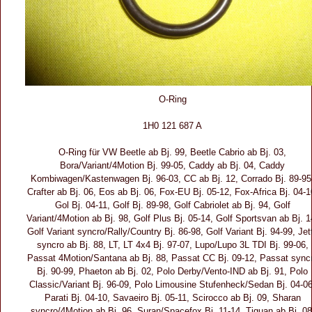
O-Ring
1H0 121 687 A
O-Ring für VW Beetle ab Bj. 99, Beetle Cabrio ab Bj. 03,
Bora/Variant/4Motion Bj. 99-05, Caddy ab Bj. 04, Caddy
Kombiwagen/Kastenwagen Bj. 96-03, CC ab Bj. 12, Corrado Bj. 89-95
Crafter ab Bj. 06, Eos ab Bj. 06, Fox-EU Bj. 05-12, Fox-Africa Bj. 04-1
Gol Bj. 04-11, Golf Bj. 89-98, Golf Cabriolet ab Bj. 94, Golf
Variant/4Motion ab Bj. 98, Golf Plus Bj. 05-14, Golf Sportsvan ab Bj. 1
Golf Variant syncro/Rally/Country Bj. 86-98, Golf Variant Bj. 94-99, Jet
syncro ab Bj. 88, LT, LT 4x4 Bj. 97-07, Lupo/Lupo 3L TDI Bj. 99-06,
Passat 4Motion/Santana ab Bj. 88, Passat CC Bj. 09-12, Passat sync
Bj. 90-99, Phaeton ab Bj. 02, Polo Derby/Vento-IND ab Bj. 91, Polo
Classic/Variant Bj. 96-09, Polo Limousine Stufenheck/Sedan Bj. 04-06
Parati Bj. 04-10, Savaeiro Bj. 05-11, Scirocco ab Bj. 09, Sharan
syncro/4Motion ab Bj. 96, Suran/Spacefox Bj. 11-14, Tiguan ab Bj. 08