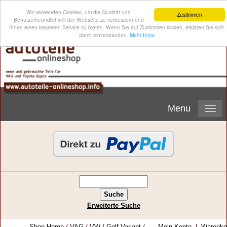
Wir verwenden Cookies, um die Qualität und
Zustimmen
Benutzerfreundlichkeit der Webseite zu verbessern und
Ihnen einen besseren Service zu bieten. Wenn Sie auf Zustimmen klicken, erklären Sie sich
damit einverstanden.
Mehr Infos
Menu
Erweiterte Suche
Shop-Home
/
VAG
/
VW
/
Golf Variant
/
Mein Konto
|
Warenko