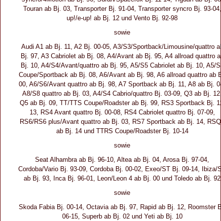
Touran ab Bj. 03, Transporter Bj. 91-04, Transporter syncro Bj. 93-04
up!/e-up! ab Bj. 12 und Vento Bj. 92-98
sowie
Audi A1 ab Bj. 11, A2 Bj. 00-05, A3/S3/Sportback/Limousine/quattro a
Bj. 97, A3 Cabriolet ab Bj. 08, A4/Avant ab Bj. 95, A4 allroad quattro 
Bj. 10, A4/S4/Avant/quattro ab Bj. 95, A5/S5 Cabriolet ab Bj. 10, A5/
Coupe/Sportback ab Bj. 08, A6/Avant ab Bj. 98, A6 allroad quattro ab B
00, A6/S6/Avant quattro ab Bj. 98, A7 Sportback ab Bj. 11, A8 ab Bj. 0
A8/S8 quattro ab Bj. 03, A4/S4 Cabrio/quattro Bj. 03-09, Q3 ab Bj. 12
Q5 ab Bj. 09, TT/TTS Coupe/Roadster ab Bj. 99, RS3 Sportback Bj. 1
13, RS4 Avant quattro Bj. 00-08, RS4 Cabriolet quattro Bj. 07-09,
RS6/RS6 plus/Avant quattro ab Bj. 03, RS7 Sportback ab Bj. 14, RS
ab Bj. 14 und TTRS Coupe/Roadster Bj. 10-14
sowie
Seat Alhambra ab Bj. 96-10, Altea ab Bj. 04, Arosa Bj. 97-04,
Cordoba/Vario Bj. 93-09, Cordoba Bj. 00-02, Exeo/ST Bj. 09-14, Ibiza/
ab Bj. 93, Inca Bj. 96-01, Leon/Leon 4 ab Bj. 00 und Toledo ab Bj. 92
sowie
Skoda Fabia Bj. 00-14, Octavia ab Bj. 97, Rapid ab Bj. 12, Roomster B
06-15, Superb ab Bj. 02 und Yeti ab Bj. 10