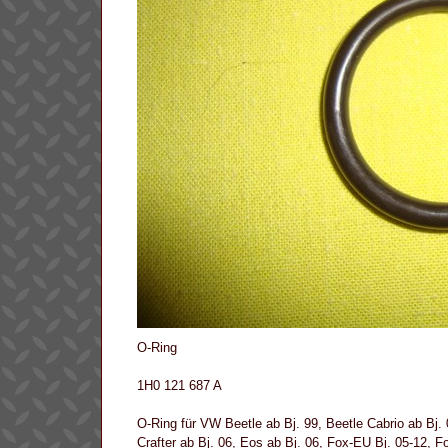
O-Ring
1H0 121 687 A
O-Ring für VW Beetle ab Bj. 99, Beetle Cabrio ab Bj
Crafter ab Bj. 06, Eos ab Bj. 06, Fox-EU Bj. 05-12, Fox