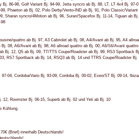
y Bj. 86-98, Golf Variant Bj. 94-99, Jetta syncro ab Bj. 88, LT, LT 4x4 Bj. 9
-99, Phaeton ab Bj. 02, Polo Derby/Vento-IND ab Bj. 91, Polo Classic/Variant
 09, Sharan syncro/4Motion ab Bj. 96, Suran/Spacefox Bj. 11-14, Tiguan ab Bj. 
-98
usine/quattro ab Bj. 97, A3 Cabriolet ab Bj. 08, A4/Avant ab Bj. 95, A4 allroa
j. 08, A6/Avant ab Bj. 98, A6 allroad quattro ab Bj. 00, A6/S6/Avant quattro
3 ab Bj. 12, Q5 ab Bj. 09, TT/TTS Coupe/Roadster ab Bj. 99, RS3 Sportback Bj
. 03, RS7 Sportback ab Bj. 14, RSQ3 ab Bj. 14 und TTRS Coupe/Roadster Bj.
. 97-04, Cordoba/Vario Bj. 93-09, Cordoba Bj. 00-02, Exeo/ST Bj. 09-14, Ibiza
. 12, Roomster Bj. 06-15, Superb ab Bj. 02 und Yeti ab Bj. 10
ie Kühlung.
0€ (Brief) innerhalb Deutschlands!
Deutschlands!