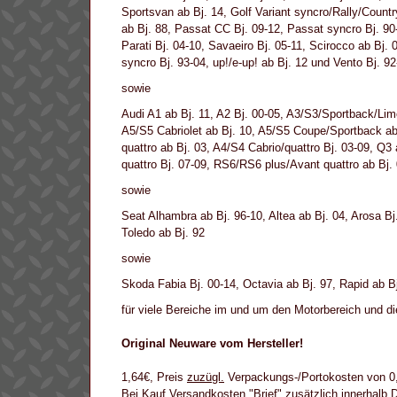
Sportsvan ab Bj. 14, Golf Variant syncro/Rally/Countr
ab Bj. 88, Passat CC Bj. 09-12, Passat syncro Bj. 90
Parati Bj. 04-10, Savaeiro Bj. 05-11, Scirocco ab Bj.
syncro Bj. 93-04, up!/e-up! ab Bj. 12 und Vento Bj. 92
sowie
Audi A1 ab Bj. 11, A2 Bj. 00-05, A3/S3/Sportback/Limo
A5/S5 Cabriolet ab Bj. 10, A5/S5 Coupe/Sportback ab B
quattro ab Bj. 03, A4/S4 Cabrio/quattro Bj. 03-09, Q
quattro Bj. 07-09, RS6/RS6 plus/Avant quattro ab Bj
sowie
Seat Alhambra ab Bj. 96-10, Altea ab Bj. 04, Arosa Bj
Toledo ab Bj. 92
sowie
Skoda Fabia Bj. 00-14, Octavia ab Bj. 97, Rapid ab Bj
für viele Bereiche im und um den Motorbereich und d
Original Neuware vom Hersteller!
1,64€, Preis
zuzügl.
Verpackungs-/Portokosten von 0,7
Bei Kauf Versandkosten "Brief" zusätzlich innerhalb 