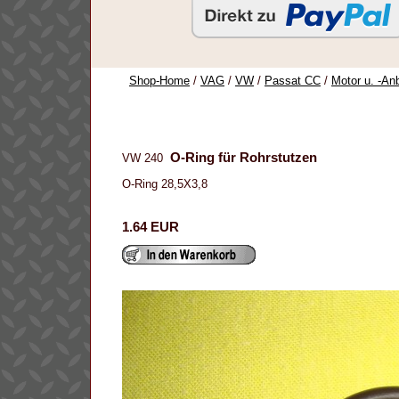
Shop-Home
/
VAG
/
VW
/
Passat CC
/
Motor u. -An
O-Ring für Rohrstutzen
VW 240
O-Ring 28,5X3,8
1.64 EUR