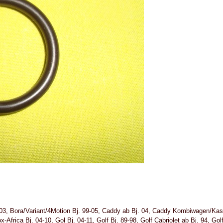
. 03, Bora/Variant/4Motion Bj. 99-05, Caddy ab Bj. 04, Caddy Kombiwagen/Kas
-Africa Bj. 04-10, Gol Bj. 04-11, Golf Bj. 89-98, Golf Cabriolet ab Bj. 94, Gol