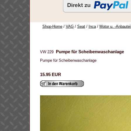
Shop-Home
/
VAG
/
Seat
/
Inca
/
Motor u. -Anbautei
Pumpe für Scheibenwaschanlage
VW 229
Pumpe für Scheibenwaschanlage
15.95 EUR