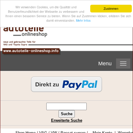
Wir verwenden Cookies, um die Qualität und
Zustimmen
Benutzerfreundlichkeit der Webseite zu verbessern und
Ihnen einen besseren Service zu bieten. Wenn Sie auf Zustimmen klicken, erklären Sie sich
damit einverstanden.
Mehr Infos
Menu
Erweiterte Suche
Shop-Home
/
VAG
/
VW
/
Passat syncro
/
Mein Konto
|
Warenko