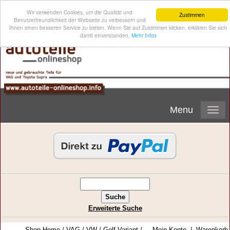
Wir verwenden Cookies, um die Qualität und
Zustimmen
Benutzerfreundlichkeit der Webseite zu verbessern und
Ihnen einen besseren Service zu bieten. Wenn Sie auf Zustimmen klicken, erklären Sie sich
damit einverstanden.
Mehr Infos
Menu
Erweiterte Suche
Shop-Home
/
VAG
/
VW
/
Golf Variant
/
Mein Konto
|
Warenkorb