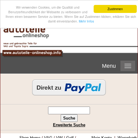
Wir verwenden Cookies, um die Qualität und
Zustimmen
Benutzerfreundlichkeit der Webseite zu verbessern und
Ihnen einen besseren Service zu bieten. Wenn Sie auf Zustimmen klicken, erklären Sie sich
damit einverstanden.
Mehr Infos
Menu
Erweiterte Suche
Shop-Home
/
VAG
/
VW
/
Golf
/
Mein Konto
|
Warenkorb