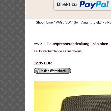
Shop-Home
/
VAG
/
VW
/
Golf Variant
/
Elektrik / Ra
Lautsprecherabdeckung links oben
VW 219
Lautsprecherblende satinschwarz
12.95 EUR