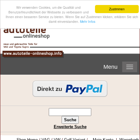
Wir verwenden Cookies, um die Qualität und
Zustimmen
Benutzerfreundlichkeit der Webseite zu verbessern und
Ihnen einen besseren Service zu bieten. Wenn Sie auf Zustimmen klicken, erklären Sie sich
damit einverstanden.
Mehr Infos
Menu
Erweiterte Suche
Shop-Home
/
VAG
/
VW
/
Golf Variant
/
Mein Konto
|
Warenkorb