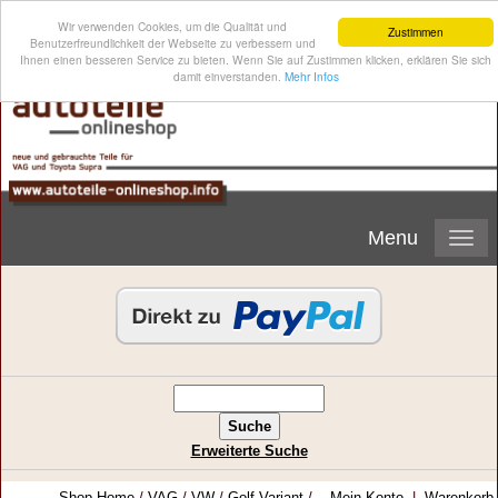
Wir verwenden Cookies, um die Qualität und
Zustimmen
Benutzerfreundlichkeit der Webseite zu verbessern und
Ihnen einen besseren Service zu bieten. Wenn Sie auf Zustimmen klicken, erklären Sie sich
damit einverstanden.
Mehr Infos
Menu
Erweiterte Suche
Shop-Home
/
VAG
/
VW
/
Golf Variant
/
Mein Konto
|
Warenkorb