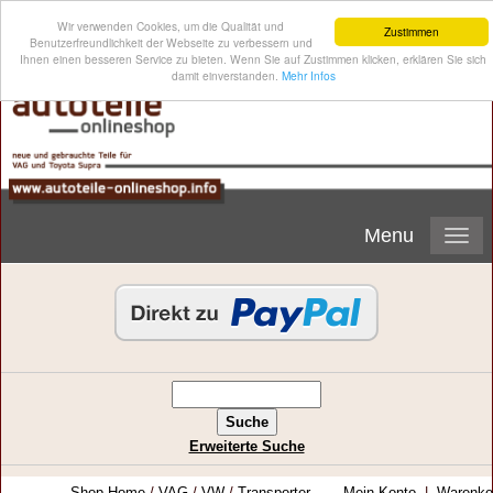
Wir verwenden Cookies, um die Qualität und
Zustimmen
Benutzerfreundlichkeit der Webseite zu verbessern und
Ihnen einen besseren Service zu bieten. Wenn Sie auf Zustimmen klicken, erklären Sie sich
damit einverstanden.
Mehr Infos
Menu
Erweiterte Suche
Shop-Home
/
VAG
/
VW
/
Transporter
Mein Konto
|
Warenko