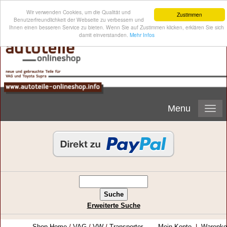
Wir verwenden Cookies, um die Qualität und
Zustimmen
Benutzerfreundlichkeit der Webseite zu verbessern und
Ihnen einen besseren Service zu bieten. Wenn Sie auf Zustimmen klicken, erklären Sie sich
damit einverstanden.
Mehr Infos
Menu
Erweiterte Suche
Shop-Home
/
VAG
/
VW
/
Transporter
Mein Konto
|
Warenko