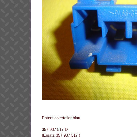
Potentialverteiler blau
357 937 517 D
(Ersatz 357 937 517 )