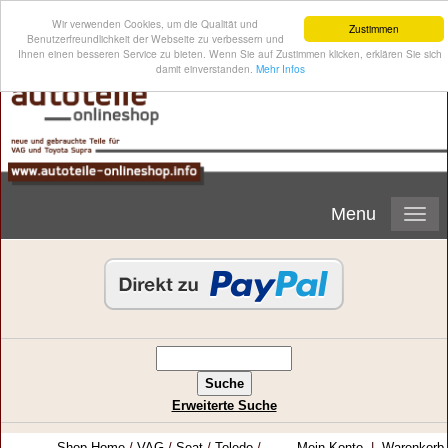
Wir verwenden Cookies, um die Qualität und
Zustimmen
Benutzerfreundlichkeit der Webseite zu verbessern und
Ihnen einen besseren Service zu bieten. Wenn Sie auf Zustimmen klicken, erklären Sie sich
damit einverstanden.
Mehr Infos
Menu
Erweiterte Suche
Shop-Home
/
VAG
/
Seat
/
Toledo
/
Mein Konto
|
Warenkorb