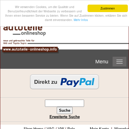
Wir verwenden Cookies, um die Qualität und
Zustimmen
Benutzerfreundlichkeit der Webseite zu verbessern und
Ihnen einen besseren Service zu bieten. Wenn Sie auf Zustimmen klicken, erklären Sie sich
damit einverstanden.
Mehr Infos
Menu
Erweiterte Suche
Shop-Home
/
VAG
/
VW
/
Polo
Mein Konto
|
Warenko