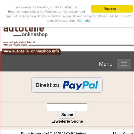
Wir verwenden Cookies, um die Qualität und
Zustimmen
Benutzerfreundlichkeit der Webseite zu verbessern und
Ihnen einen besseren Service zu bieten. Wenn Sie auf Zustimmen klicken, erklären Sie sich
damit einverstanden.
Mehr Infos
Menu
Erweiterte Suche
Shop-Home
/
VAG
/
VW
/
Golf/Variant-
Mein Konto