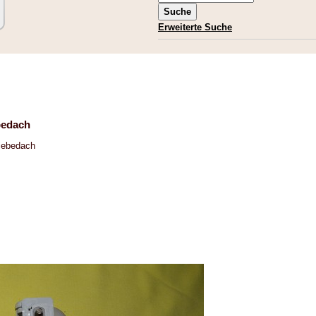
Erweiterte Suche
bedach
hiebedach