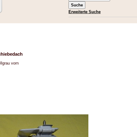
Erweiterte Suche
Schiebedach
llgrau vorn