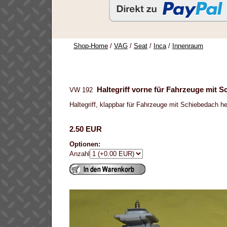
Shop-Home
/
VAG
/
Seat
/
Inca
/
Innenraum
Haltegriff vorne für Fahrzeuge mit 
VW 192
Haltegriff, klappbar für Fahrzeuge mit Schiebedach he
2.50 EUR
Optionen:
Anzahl