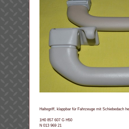
Haltegriff, klappbar für Fahrzeuge mit Schiebedach he
1H0 857 607 G H50
N 013 969 21