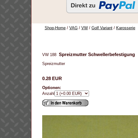
Shop-Home
/
VAG
/
VW
/
Golf Variant
/
Karosserie
Spreizmutter Schwellerbefestigung
VW 188
Spreizmutter
0.28 EUR
Optionen:
Anzahl