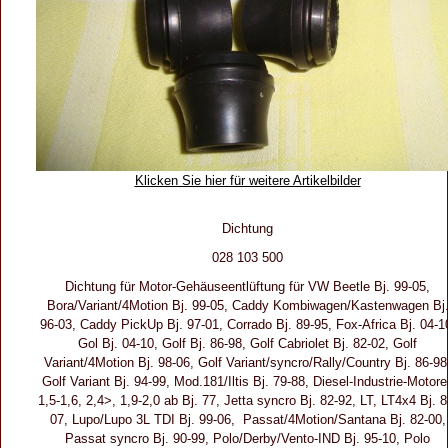
Klicken Sie hier für weitere Artikelbilder
Dichtung
028 103 500
Dichtung für Motor-Gehäuseentlüftung für VW Beetle Bj. 99-05,
Bora/Variant/4Motion Bj. 99-05, Caddy Kombiwagen/Kastenwagen Bj
96-03, Caddy PickUp Bj. 97-01, Corrado Bj. 89-95, Fox-Africa Bj. 04-1
Gol Bj. 04-10, Golf Bj. 86-98, Golf Cabriolet Bj. 82-02, Golf
Variant/4Motion Bj. 98-06, Golf Variant/syncro/Rally/Country Bj. 86-98
Golf Variant Bj. 94-99, Mod.181/Iltis Bj. 79-88, Diesel-Industrie-Motor
1,5-1,6, 2,4>, 1,9-2,0 ab Bj. 77, Jetta syncro Bj. 82-92, LT, LT4x4 Bj. 8
07, Lupo/Lupo 3L TDI Bj. 99-06, Passat/4Motion/Santana Bj. 82-00,
Passat syncro Bj. 90-99, Polo/Derby/Vento-IND Bj. 95-10, Polo