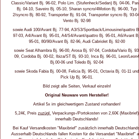
Classic/Variant Bj. 96-02, Polo Lim. (Stufenheck/Sedan) Bj. 04-06, Para
Bj. 04-10, Saveiro Bj. 05-10, Sharan syncro/4Motion Bj. 96-00, Typ
2/syncro Bj. 80-92, Transporter Bj. 91-04, Transporter syncro Bj. 93-0
Vento Bj. 92-98
sowie Audi 100/Avant Bj. 77-94, A3/S3/Sportback/Limousine/quattro B
97-03, A4/Avant Bj. 95-01, A4/S4/Avant/quattro Bj. 95-01, A6/Avant Bj
95-01, 80/90/Avant Bj. 82-96, Audi Cabriolet Bj. 92-00
sowie Seat Alhambra Bj. 96-00, Arosa Bj. 97-04, Cordoba/Vario Bj. 93
09, Cordoba Bj. 00-02, Ibiza/ST Bj. 93-10, Inca Bj. 96-01, Leon/Leon
Bj.00-06 und Toledo Bj. 92-04
sowie Skoda Fabia Bj. 00-08, Felicia Bj. 95-01, Octavia Bj. 01-11 un
Pick Up Bj. 96-01.
Bild zeigt alle Seiten, Verkauf einzeln!
Original Neuware vom Hersteller!
Artikel 5x im gleichwertigem Zustand vorhanden!
5,24€, Preis
zuzügl.
Verpackungs-/Portokosten von 2,60€ (Maxibrief)
innerhalb Deutschlands!
Bei Kauf Versandkosten "Maxibrief" zusätzlich innerhalb Deutschland
Ausserhalb
Deutschlands fallen Kosten für die Versandart "Maxibrief" a