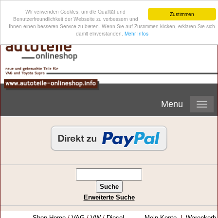
Wir verwenden Cookies, um die Qualität und
Zustimmen
Benutzerfreundlichkeit der Webseite zu verbessern und
Ihnen einen besseren Service zu bieten. Wenn Sie auf Zustimmen klicken, erklären Sie sich
damit einverstanden.
Mehr Infos
Menu
Erweiterte Suche
Shop-Home
/
VAG
/
VW
/
Diesel-
Mein Konto
|
Warenkorb