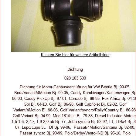
Klicken Sie hier für weitere Artikelbilder
Dichtung
028 103 500
Dichtung für Motor-Gehäuseentlüftung für VW Beetle Bj. 99-05,
Bora/Variant/4Motion Bj. 99-05, Caddy Kombiwagen/Kastenwagen Bj
96-03, Caddy PickUp Bj. 97-01, Corrado Bj. 89-95, Fox-Africa Bj. 04-1
Gol Bj. 04-10, Golf Bj. 86-98, Golf Cabriolet Bj. 82-02, Golf
Variant/4Motion Bj. 98-06, Golf Variant/syncro/Rally/Country Bj. 86-98
Golf Variant Bj. 94-99, Mod.181/Iltis Bj. 79-88, Diesel-Industrie-Motor
1,5-1,6, 2,4>, 1,9-2,0 ab Bj. 77, Jetta syncro Bj. 82-92, LT, LT4x4 Bj. 8
07, Lupo/Lupo 3L TDI Bj. 99-06, Passat/4Motion/Santana Bj. 82-00,
Passat syncro Bj. 90-99, Polo/Derby/Vento-IND Bj. 95-10, Polo