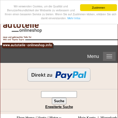
Wir verwenden Cookies, um die Qualität und
Zustimmen
Benutzerfreundlichkeit der Webseite zu verbessern und
Ihnen einen besseren Service zu bieten. Wenn Sie auf Zustimmen klicken, erklären Sie sich
damit einverstanden.
Mehr Infos
Menu
Erweiterte Suche
Shop-Home
/
Vento
/
Motor u. -
Mein Konto
|
Warenkorb