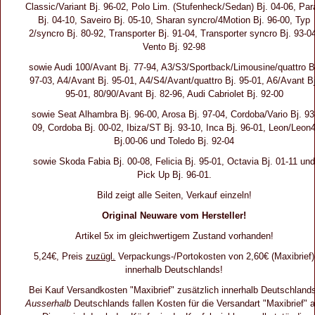
Classic/Variant Bj. 96-02, Polo Lim. (Stufenheck/Sedan) Bj. 04-06, Para
Bj. 04-10, Saveiro Bj. 05-10, Sharan syncro/4Motion Bj. 96-00, Typ
2/syncro Bj. 80-92, Transporter Bj. 91-04, Transporter syncro Bj. 93-0
Vento Bj. 92-98
sowie Audi 100/Avant Bj. 77-94, A3/S3/Sportback/Limousine/quattro B
97-03, A4/Avant Bj. 95-01, A4/S4/Avant/quattro Bj. 95-01, A6/Avant Bj
95-01, 80/90/Avant Bj. 82-96, Audi Cabriolet Bj. 92-00
sowie Seat Alhambra Bj. 96-00, Arosa Bj. 97-04, Cordoba/Vario Bj. 93
09, Cordoba Bj. 00-02, Ibiza/ST Bj. 93-10, Inca Bj. 96-01, Leon/Leon
Bj.00-06 und Toledo Bj. 92-04
sowie Skoda Fabia Bj. 00-08, Felicia Bj. 95-01, Octavia Bj. 01-11 un
Pick Up Bj. 96-01.
Bild zeigt alle Seiten, Verkauf einzeln!
Original Neuware vom Hersteller!
Artikel 5x im gleichwertigem Zustand vorhanden!
5,24€, Preis
zuzügl.
Verpackungs-/Portokosten von 2,60€ (Maxibrief)
innerhalb Deutschlands!
Bei Kauf Versandkosten "Maxibrief" zusätzlich innerhalb Deutschland
Ausserhalb
Deutschlands fallen Kosten für die Versandart "Maxibrief" a