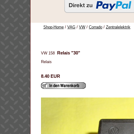
Shop-Home
/
VAG
/
VW
/
Corrado
/
Zentralelektrik
Relais "30"
VW 158
Relais
8.40 EUR