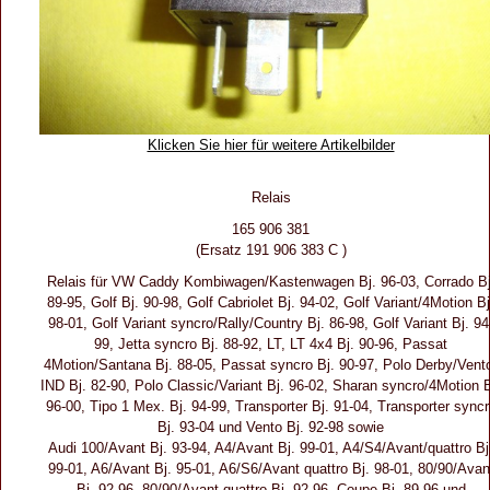
Klicken Sie hier für weitere Artikelbilder
Relais
165 906 381
(Ersatz 191 906 383 C )
Relais für VW Caddy Kombiwagen/Kastenwagen Bj. 96-03, Corrado Bj
89-95, Golf Bj. 90-98, Golf Cabriolet Bj. 94-02, Golf Variant/4Motion Bj
98-01, Golf Variant syncro/Rally/Country Bj. 86-98, Golf Variant Bj. 94
99, Jetta syncro Bj. 88-92, LT, LT 4x4 Bj. 90-96, Passat
4Motion/Santana Bj. 88-05, Passat syncro Bj. 90-97, Polo Derby/Vent
IND Bj. 82-90, Polo Classic/Variant Bj. 96-02, Sharan syncro/4Motion B
96-00, Tipo 1 Mex. Bj. 94-99, Transporter Bj. 91-04, Transporter sync
Bj. 93-04 und Vento Bj. 92-98 sowie
Audi 100/Avant Bj. 93-94, A4/Avant Bj. 99-01, A4/S4/Avant/quattro Bj
99-01, A6/Avant Bj. 95-01, A6/S6/Avant quattro Bj. 98-01, 80/90/Avan
Bj. 92-96, 80/90/Avant quattro Bj. 92-96, Coupe Bj. 89-96 und