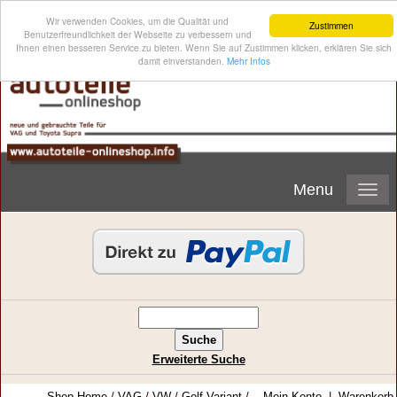
Wir verwenden Cookies, um die Qualität und
Zustimmen
Benutzerfreundlichkeit der Webseite zu verbessern und
Ihnen einen besseren Service zu bieten. Wenn Sie auf Zustimmen klicken, erklären Sie sich
damit einverstanden.
Mehr Infos
Menu
Erweiterte Suche
Shop-Home
/
VAG
/
VW
/
Golf Variant
/
Mein Konto
|
Warenkorb