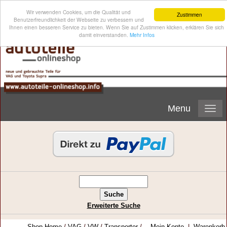
Wir verwenden Cookies, um die Qualität und
Zustimmen
Benutzerfreundlichkeit der Webseite zu verbessern und
Ihnen einen besseren Service zu bieten. Wenn Sie auf Zustimmen klicken, erklären Sie sich
damit einverstanden.
Mehr Infos
Menu
Erweiterte Suche
Shop-Home
/
VAG
/
VW
/
Transporter
/
Mein Konto
|
Warenkorb