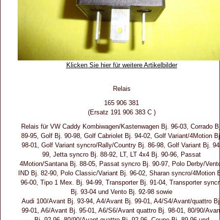
Klicken Sie hier für weitere Artikelbilder
Relais
165 906 381
(Ersatz 191 906 383 C )
Relais für VW Caddy Kombiwagen/Kastenwagen Bj. 96-03, Corrado Bj
89-95, Golf Bj. 90-98, Golf Cabriolet Bj. 94-02, Golf Variant/4Motion Bj
98-01, Golf Variant syncro/Rally/Country Bj. 86-98, Golf Variant Bj. 94
99, Jetta syncro Bj. 88-92, LT, LT 4x4 Bj. 90-96, Passat
4Motion/Santana Bj. 88-05, Passat syncro Bj. 90-97, Polo Derby/Vent
IND Bj. 82-90, Polo Classic/Variant Bj. 96-02, Sharan syncro/4Motion B
96-00, Tipo 1 Mex. Bj. 94-99, Transporter Bj. 91-04, Transporter sync
Bj. 93-04 und Vento Bj. 92-98 sowie
Audi 100/Avant Bj. 93-94, A4/Avant Bj. 99-01, A4/S4/Avant/quattro Bj
99-01, A6/Avant Bj. 95-01, A6/S6/Avant quattro Bj. 98-01, 80/90/Avan
Bj. 92-96, 80/90/Avant quattro Bj. 92-96, Coupe Bj. 89-96 und