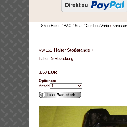
Shop-Home
/
VAG
/
Seat
/
Cordoba/Vario
/
Karosser
Halter Stoßstange +
VW 151
Halter für Abdeckung
3.50 EUR
Optionen:
Anzahl