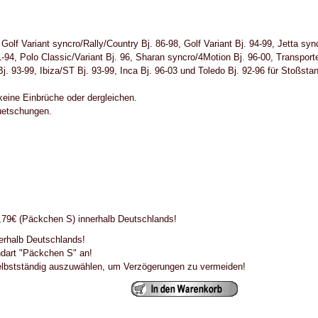
, Golf Variant syncro/Rally/Country Bj. 86-98, Golf Variant Bj. 94-99, Jetta s
94, Polo Classic/Variant Bj. 96, Sharan syncro/4Motion Bj. 96-00, Transporte
. 93-99, Ibiza/ST Bj. 93-99, Inca Bj. 96-03 und Toledo Bj. 92-96 für Stoßstan
keine Einbrüche oder dergleichen.
Quetschungen.
79€ (Päckchen S) innerhalb Deutschlands!
erhalb Deutschlands!
ndart "Päckchen S" an!
selbstständig auszuwählen, um Verzögerungen zu vermeiden!