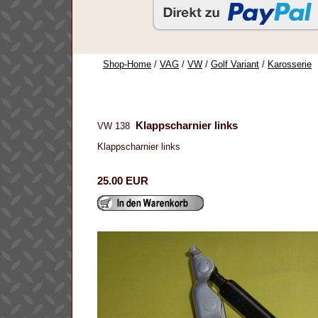
Shop-Home
/
VAG
/
VW
/
Golf Variant
/
Karosserie
Klappscharnier links
VW 138
Klappscharnier links
25.00 EUR