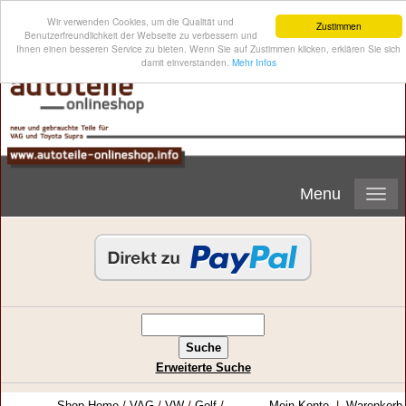
Wir verwenden Cookies, um die Qualität und
Zustimmen
Benutzerfreundlichkeit der Webseite zu verbessern und
Ihnen einen besseren Service zu bieten. Wenn Sie auf Zustimmen klicken, erklären Sie sich
damit einverstanden.
Mehr Infos
Menu
Erweiterte Suche
Shop-Home
/
VAG
/
VW
/
Golf
/
Mein Konto
|
Warenkorb