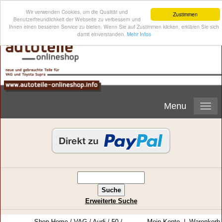
Wir verwenden Cookies, um die Qualität und
Zustimmen
Benutzerfreundlichkeit der Webseite zu verbessern und
Ihnen einen besseren Service zu bieten. Wenn Sie auf Zustimmen klicken, erklären Sie sich
damit einverstanden.
Mehr Infos
Menu
Erweiterte Suche
Shop-Home
/
VAG
/
Audi
/
50
/
Mein Konto
|
Warenkorb