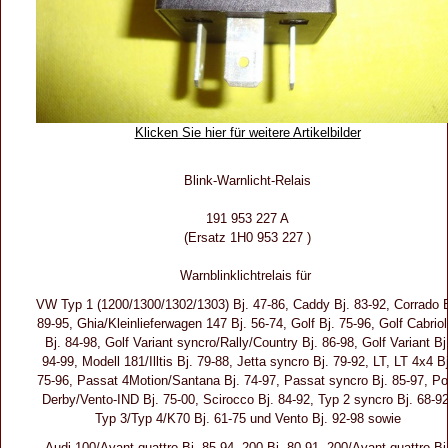
Klicken Sie hier für weitere Artikelbilder
Blink-Warnlicht-Relais
191 953 227 A
(Ersatz 1H0 953 227 )
Warnblinklichtrelais für
VW Typ 1 (1200/1300/1302/1303) Bj. 47-86, Caddy Bj. 83-92, Corrado B
89-95, Ghia/Kleinlieferwagen 147 Bj. 56-74, Golf Bj. 75-96, Golf Cabriol
Bj. 84-98, Golf Variant syncro/Rally/Country Bj. 86-98, Golf Variant Bj
94-99, Modell 181/Illtis Bj. 79-88, Jetta syncro Bj. 79-92, LT, LT 4x4 Bj
75-96, Passat 4Motion/Santana Bj. 74-97, Passat syncro Bj. 85-97, Po
Derby/Vento-IND Bj. 75-00, Scirocco Bj. 84-92, Typ 2 syncro Bj. 68-92
Typ 3/Typ 4/K70 Bj. 61-75 und Vento Bj. 92-98 sowie
Audi 100/Avant quattro Bj. 85-94, 200 Bj. 80-91, 200/Avant quattro Bj