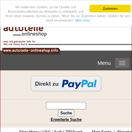
Wir verwenden Cookies, um die Qualität und
Zustimmen
Benutzerfreundlichkeit der Webseite zu verbessern und
Ihnen einen besseren Service zu bieten. Wenn Sie auf Zustimmen klicken, erklären Sie sich
damit einverstanden.
Mehr Infos
Menu
Erweiterte Suche
Shop-Home
/
VAG
/
Audi
/
200/Avant
Mein Konto
|
Warenko