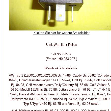
Klicken Sie hier für weitere Artikelbilder
Blink-Warnlicht-Relais
191 953 227 A
(Ersatz 1H0 953 227 )
Warnblinklichtrelais für
VW Typ 1 (1200/1300/1302/1303) Bj. 47-86, Caddy Bj. 83-92, Corrado B
89-95, Ghia/Kleinlieferwagen 147 Bj. 56-74, Golf Bj. 75-96, Golf Cabriol
Bj. 84-98, Golf Variant syncro/Rally/Country Bj. 86-98, Golf Variant Bj
94-99, Modell 181/Illtis Bj. 79-88, Jetta syncro Bj. 79-92, LT, LT 4x4 Bj
75-96, Passat 4Motion/Santana Bj. 74-97, Passat syncro Bj. 85-97, Po
Derby/Vento-IND Bj. 75-00, Scirocco Bj. 84-92, Typ 2 syncro Bj. 68-92
Typ 3/Typ 4/K70 Bj. 61-75 und Vento Bj. 92-98 sowie
Audi 100/Avant quattro Bj. 85-94, 200 Bj. 80-91, 200/Avant quattro Bj