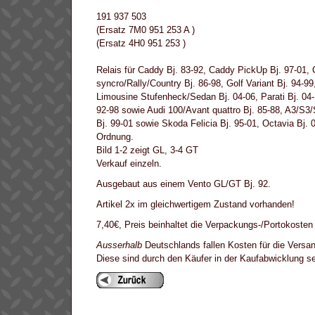
191 937 503
(Ersatz 7M0 951 253 A )
(Ersatz 4H0 951 253 )
Relais für Caddy Bj. 83-92, Caddy PickUp Bj. 97-01, Co
syncro/Rally/Country Bj. 86-98, Golf Variant Bj. 94-9
Limousine Stufenheck/Sedan Bj. 04-06, Parati Bj. 04-1
92-98 sowie Audi 100/Avant quattro Bj. 85-88, A3/S3/
Bj. 99-01 sowie Skoda Felicia Bj. 95-01, Octavia Bj. 
Ordnung.
Bild 1-2 zeigt GL, 3-4 GT
Verkauf einzeln.
Ausgebaut aus einem Vento GL/GT Bj. 92.
Artikel 2x im gleichwertigem Zustand vorhanden!
7,40€, Preis beinhaltet die Verpackungs-/Portokosten
Ausserhalb
Deutschlands fallen Kosten für die Versan
Diese sind durch den Käufer in der Kaufabwicklung 