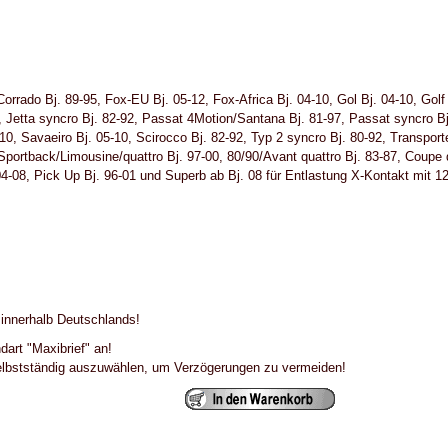
rrado Bj. 89-95, Fox-EU Bj. 05-12, Fox-Africa Bj. 04-10, Gol Bj. 04-10, Golf B
9, Jetta syncro Bj. 82-92, Passat 4Motion/Santana Bj. 81-97, Passat syncro B
0, Savaeiro Bj. 05-10, Scirocco Bj. 82-92, Typ 2 syncro Bj. 80-92, Transporte
Sportback/Limousine/quattro Bj. 97-00, 80/90/Avant quattro Bj. 83-87, Coupe q
04-08, Pick Up Bj. 96-01 und Superb ab Bj. 08 für Entlastung X-Kontakt mit 12V
 innerhalb Deutschlands!
dart "Maxibrief" an!
selbstständig auszuwählen, um Verzögerungen zu vermeiden!