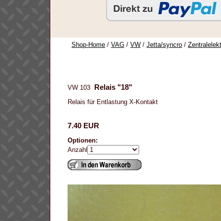
Shop-Home
/
VAG
/
VW
/
Jetta/syncro
/
Zentralelekt
Relais "18"
VW 103
Relais für Entlastung X-Kontakt
7.40 EUR
Optionen:
Anzahl