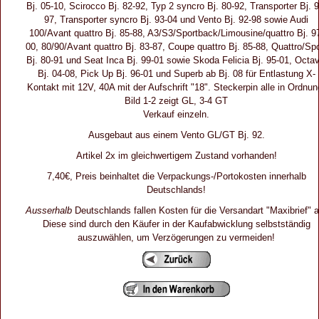
Bj. 05-10, Scirocco Bj. 82-92, Typ 2 syncro Bj. 80-92, Transporter Bj. 9
97, Transporter syncro Bj. 93-04 und Vento Bj. 92-98 sowie Audi
100/Avant quattro Bj. 85-88, A3/S3/Sportback/Limousine/quattro Bj. 9
00, 80/90/Avant quattro Bj. 83-87, Coupe quattro Bj. 85-88, Quattro/Spo
Bj. 80-91 und Seat Inca Bj. 99-01 sowie Skoda Felicia Bj. 95-01, Octav
Bj. 04-08, Pick Up Bj. 96-01 und Superb ab Bj. 08 für Entlastung X-
Kontakt mit 12V, 40A mit der Aufschrift "18". Steckerpin alle in Ordnun
Bild 1-2 zeigt GL, 3-4 GT
Verkauf einzeln.
Ausgebaut aus einem Vento GL/GT Bj. 92.
Artikel 2x im gleichwertigem Zustand vorhanden!
7,40€, Preis beinhaltet die Verpackungs-/Portokosten innerhalb
Deutschlands!
Ausserhalb
Deutschlands fallen Kosten für die Versandart "Maxibrief" a
Diese sind durch den Käufer in der Kaufabwicklung selbstständig
auszuwählen, um Verzögerungen zu vermeiden!