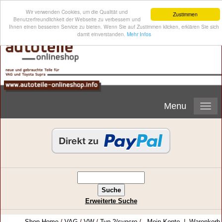
Wir verwenden Cookies, um die Qualität und
Zustimmen
Benutzerfreundlichkeit der Webseite zu verbessern und
Ihnen einen besseren Service zu bieten. Wenn Sie auf Zustimmen klicken, erklären Sie sich
damit einverstanden.
Mehr Infos
Menu
Erweiterte Suche
Shop-Home
/
VAG
/
VW
/
Typ 2/syncro
/
Mein Konto
|
Warenkorb