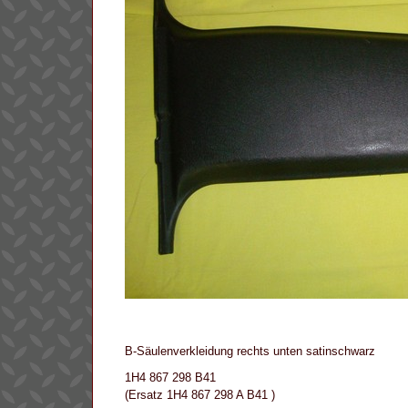
B-Säulenverkleidung rechts unten satinschwarz
1H4 867 298 B41
(Ersatz 1H4 867 298 A B41 )