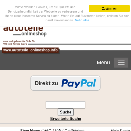
Wir verwenden Cookies, um die Qualität und
Zustimmen
Benutzerfreundlichkeit der Webseite zu verbessern und
Ihnen einen besseren Service zu bieten. Wenn Sie auf Zustimmen klicken, erklären Sie sich
damit einverstanden.
Mehr Infos
Menu
Erweiterte Suche
Shop-Home
/
VAG
/
VW
/
Golf/Variant-
Mein Konto