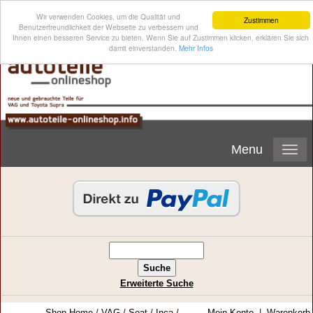
Wir verwenden Cookies, um die Qualität und
Zustimmen
Benutzerfreundlichkeit der Webseite zu verbessern und
Ihnen einen besseren Service zu bieten. Wenn Sie auf Zustimmen klicken, erklären Sie sich
damit einverstanden.
Mehr Infos
Menu
Erweiterte Suche
Shop-Home
/
VAG
/
Seat
/
Inca
/
Mein Konto
|
Warenkorb