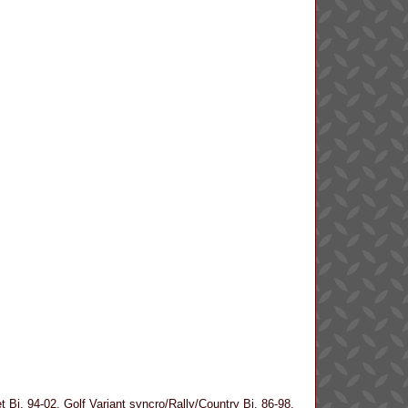
 Bj. 94-02, Golf Variant syncro/Rally/Country Bj. 86-98,