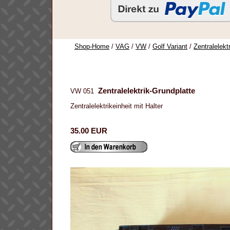
Shop-Home
/
VAG
/
VW
/
Golf Variant
/
Zentralelekt
Zentralelektrik-Grundplatte
VW 051
Zentralelektrikeinheit mit Halter
35.00 EUR