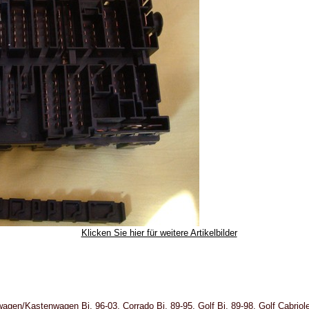
Klicken Sie hier für weitere Artikelbilder
agen/Kastenwagen Bj. 96-03, Corrado Bj. 89-95, Golf Bj. 89-98, Golf Cabriolet