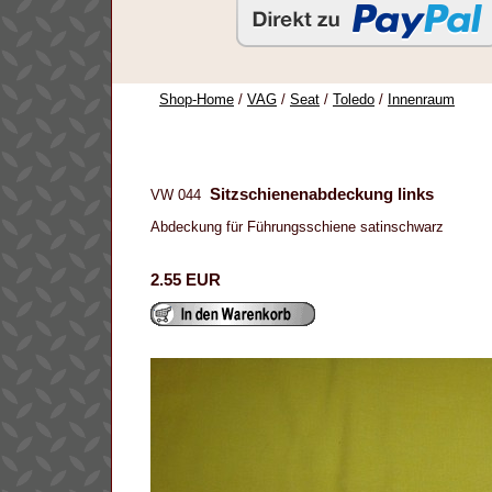
Shop-Home
/
VAG
/
Seat
/
Toledo
/
Innenraum
Sitzschienenabdeckung links
VW 044
Abdeckung für Führungsschiene satinschwarz
2.55 EUR