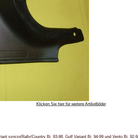
Klicken Sie hier für weitere Artikelbilder
Variant syncro/Rally/Country Bj. 93-98, Golf Variant Bj. 94-99 und Vento Bj. 92