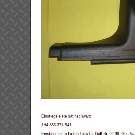
Einstiegsleiste satinschwarz
1H4 853 371 B41
Einstiegsleiste hinten links für Golf Bj. 92-98, Golf 