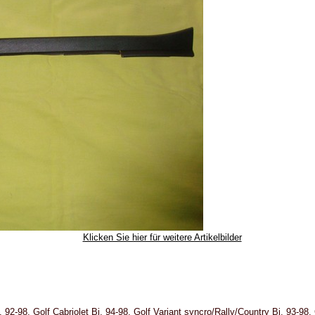
Klicken Sie hier für weitere Artikelbilder
 92-98, Golf Cabriolet Bj. 94-98, Golf Variant syncro/Rally/Country Bj. 93-98,