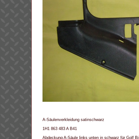
A-Säulenverkleidung satinschwarz
1H1 863 483 A B41
Abdeckung A-Säule links unten in schwarz für Golf Bj.