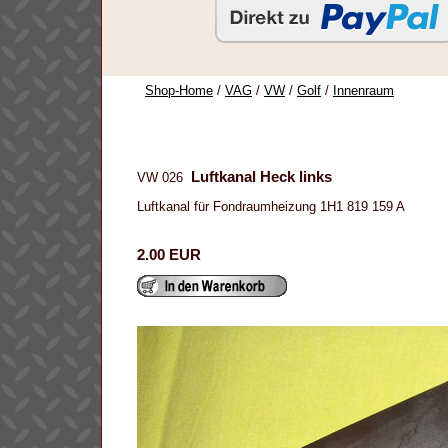
Shop-Home
/
VAG
/
VW
/
Golf
/
Innenraum
Luftkanal Heck links
VW 026
Luftkanal für Fondraumheizung 1H1 819 159 A
2.00 EUR